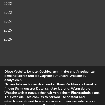
2022
2023
2024
2025
2026
Diese Website benutzt Cookies, um Inhalte und Anzeigen zu
FWH Federnfabrik Wilhelm Hesse GmbH
| Ringstraße 6 |
personalisieren und die Zugriffe auf unsere Website zu
analysieren.
02727 Ebersbach-Neugersdorf OT Neugersdorf
Nähere Informationen dazu und zu Ihren Rechten als Benutzer
E-Mail:
info@wilhelm-hesse.de
| Tel:
(03586) 78 33 0
| Fax:
finden Sie in unserer
Datenschutzerklärung
. Wenn du die
Website weiter nutzt, gehen wir von deinem Einverständnis aus.
(03586) 78 33 33
This website uses cookies to personalize content and
advertisements and to analyze access to our website. You can